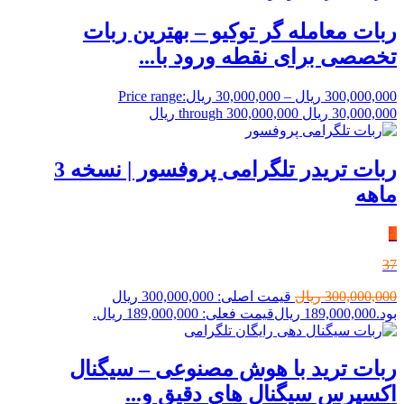
ربات معامله گر توکیو – بهترین ربات
تخصصی برای نقطه ورود با...
300,000,000
ریال
–
30,000,000
ریال
Price range:
30,000,000 ریال through 300,000,000 ریال
ربات تریدر تلگرامی پروفسور | نسخه 3
ماهه
٪
37
300,000,000
ریال
قیمت اصلی: 300,000,000 ریال
بود.
189,000,000
ریال
قیمت فعلی: 189,000,000 ریال.
ربات ترید با هوش مصنوعی – سیگنال‌
اکسپرس سیگنال های دقیق و...