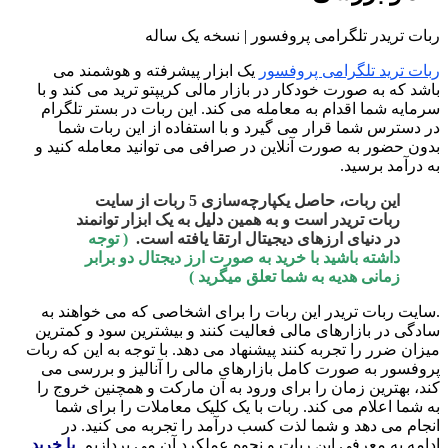
ربات تریدر تلگرامی پروفسور | نسخه یک ساله
ربات ترید تلگرامی پروفسور
یک ابزار پیشرفته و هوشمند می
باشد که به صورت خودکار در بازار مالی کریپتو ترید می کند و با
سرمایه شما اقدام به معامله می کند. این ربات در بستر تلگرام
در دسترس شما قرار می گیرد و با استفاده از این ربات شما
بدون حضور به صورت آنلاین در صرافی می توانید معامله کنید و
به درآمد برسید.
این ربات، حاصل یکپارچه‌سازی 5 ربات از سایت
ربات تریدر است و به همین دلیل به یک ابزار توانمند
در دنیای ارزهای دیجیتال ارتقا یافته است.
( توجه
داشته باشید با خرید به صورت ارز دیجتال دو برابر
زمانی هدیه به شما تعلق میگرید )
.سایت ربات تریدر این ربات را برای اشخاصی که می خواهند به
سادگی در بازارهای مالی فعالیت کنند و بیشترین سود و کمترین
میزان ضرر را تجربه کنند پیشنهاد می دهد. با توجه به این که ربات
پروفسور به صورت کامل بازارهای مالی را آنالیز و بررسی می
کند، بهترین زمان را برای ورود به آن مارکت و همچنین خروج را
به شما اعلام می کند. ربات با یک کلیک معاملات را برای شما
انجام می دهد و شما لذت کسب درآمد را تجربه می کنید. در
ادامه به معرفی این ربات و نحوه عملکرد آن می پردازیم.
با خرید