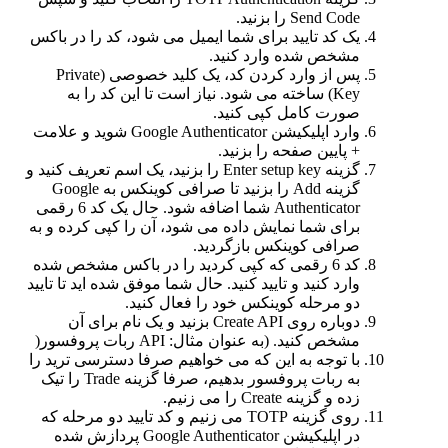
Send Code را بزنید.
یک کد تایید برای شما ایمیل می شود، کد را در باکس
مشخص شده وارد کنید.
پس از وارد کردن کد، یک کلید خصوصی (Private
Key) ساخته می شود. نیاز است تا این کد را به
صورت کامل کپی کنید.
وارد اپلیکیشن Google Authenticator شوید و علامت
+ پایین صفحه را بزنید.
گزینه Enter setup key را بزنید، یک اسم تعریف کنید و
گزینه Add را بزنید تا صرافی کوینکس به Google
Authenticator شما اضافه شود. حال یک کد 6 رقمی
برای شما نمایش داده می شود، آن را کپی کرده و به
صرافی کوینکس بازگردید.
کد 6 رقمی که کپی کردید را در باکس مشخص شده
وارد کنید و تایید کنید. حال شما موفق شده اید تا تایید
دو مرحله کوینکس خود را فعال کنید.
دوباره روی Create API بزنید و یک نام برای آن
مشخص کنید. (به عنوان مثال: API ربات پروفسور(
با توجه به این که می خواهیم صرفا دسترسی ترید را
به ربات پروفسور بدهیم، صرفا گزینه Trade را تیک
زده و گزینه Create را می زنیم.
روی گزینه TOTP می زنیم و کد تایید دو مرحله که
در اپلیکیشن Google Authenticator پردازش شده