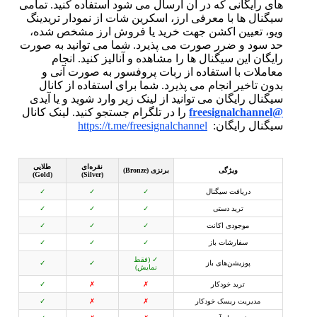
های رایگانی که در آن ارسال می شود استفاده کنید. تمامی
سیگنال ها با معرفی ارز، اسکرین شات از نمودار تریدینگ
ویو، تعیین اکشن جهت خرید یا فروش ارز مشخص شده،
حد سود و ضرر صورت می پذیرد. شما می توانید به صورت
رایگان این سیگنال ها را مشاهده و آنالیز کنید. انجام
معاملات با استفاده از ربات پروفسور به صورت آنی و
بدون تاخیر انجام می پذیرد. شما برای استفاده از کانال
سیگنال رایگان می توانید از لینک زیر وارد شوید و یا آیدی
@freesignalchannel
را در تلگرام جستجو کنید. لینک کانال
سیگنال رایگان:
https://t.me/freesignalchannel
نقره‌ای
طلایی
ویژگی
برنزی (Bronze)
(Gold)
(Silver)
دریافت سیگنال
✓
✓
✓
ترید دستی
✓
✓
✓
موجودی اکانت
✓
✓
✓
سفارشات باز
✓
✓
✓
✓ (فقط
پوزیشن‌های باز
✓
✓
نمایش)
ترید خودکار
✗
✗
✓
مدیریت ریسک خودکار
✗
✗
✓