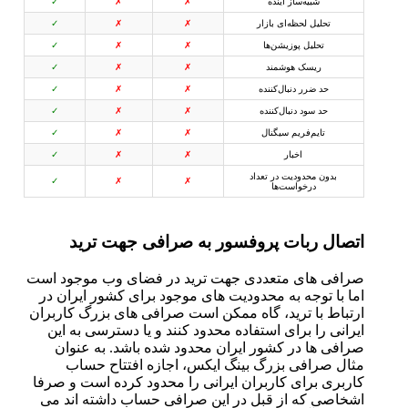
شبیه‌ساز آینده
✗
✗
✓
تحلیل لحظه‌ای بازار
✗
✗
✓
تحلیل پوزیشن‌ها
✗
✗
✓
ریسک هوشمند
✗
✗
✓
حد ضرر دنبال‌کننده
✗
✗
✓
حد سود دنبال‌کننده
✗
✗
✓
تایم‌فریم سیگنال
✗
✗
✓
اخبار
✗
✗
✓
بدون محدودیت در تعداد
✓
✗
✗
درخواست‌ها
اتصال ربات پروفسور به صرافی جهت ترید
صرافی های متعددی جهت ترید در فضای وب موجود است
اما با توجه به محدودیت های موجود برای کشور ایران در
ارتباط با ترید، گاه ممکن است صرافی های بزرگ کاربران
ایرانی را برای استفاده محدود کنند و یا دسترسی به این
صرافی ها در کشور ایران محدود شده باشد. به عنوان
مثال صرافی بزرگ بینگ ایکس، اجازه افتتاح حساب
کاربری برای کاربران ایرانی را محدود کرده است و صرفا
اشخاصی که از قبل در این صرافی حساب داشته اند می