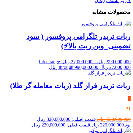
۷ روز تست رایگان
محصولات مشابه
ربات تریدر تلگرامی پروفسور ( سود
تضمینی+وین ریت بالا⚡️)
990,000,000
ریال
–
27,000,000
ریال
Price range:
27,000,000 ریال through 990,000,000 ریال
ربات تریدر فراز گلد (ربات معامله گر طلا)
٪
31
320,000,000
ریال
قیمت اصلی: 320,000,000 ریال
بود.
220,000,000
ریال
قیمت فعلی: 220,000,000 ریال.