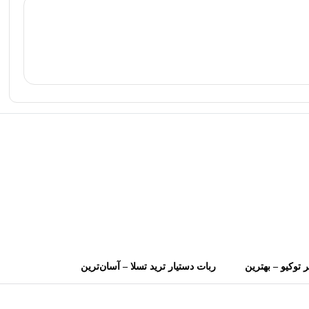
 توکیو – بهترین
ربات دستیار ترید تسلا – آسان‌ترین
ی نقطه ورود با
راه برای ثروتمند شدن!