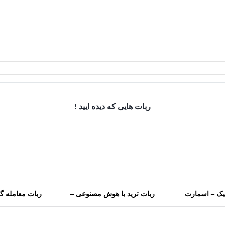
ربات هایی که دیده ایید !
تیک – اسمارت
ربات ترید با هوش مصنوعی –
ربات معامله گر
معامله گر رمز
سیگنال‌ اکسپرس سیگنال های
ربات تخصصی برا