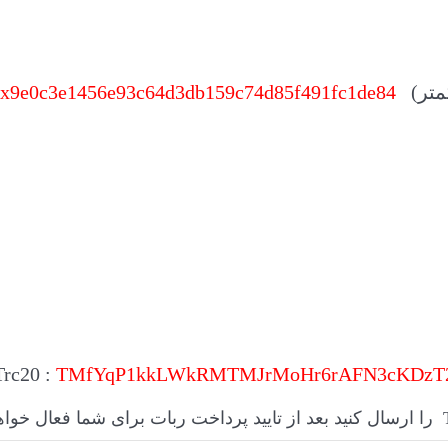
 BEP20 :
x9e0c3e1456e93c64d3db159c74d85f491fc1de84
Trc20 :
TMfYqP1kkLWkRMTMJrMoHr6rAFN3cKDzT