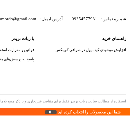
ارز
|
شماره تماس:
09354577931
آدرس ایمیل:
omordo@gmail.com
راهنمای خرید
با ربات تریدر
افزایش موجودی کیف پول در صرافی کوینکس
قوانین و مقرارت استفا
پاسخ به پرسش‌های مت
استفاده از مطالب سایت ربات تریدر فقط برای مقاصد غیرتجاری و با ذکر منبع بلامانع است. کلیه ح
شما این محصولات را انتخاب کرده اید
0