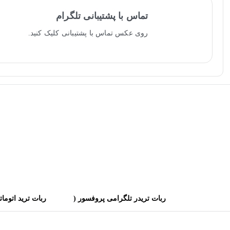
تماس با پشتیبانی تلگرام
روی عکس تماس با پشتیبانی کلیک کنید.
ربات تریدر تلگرامی پروفسور (
ربات ترید اتوما
سود تضمینی+وین ریت بالا⚡️)
تریدر قوی ترین 