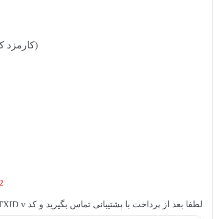
(کارمزد کمتر)
2
لطفا بعد از پرداخت با پشتیبانی تماس بگیرید و کد TXID v را ارسال کنید بعد از تایید پرداخت ربات برای شما فعال خواهد شد. با تشکر