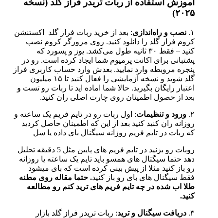
آموزش استفاده از ربات تریدر فراز گلد (نسخه
۲۰۲۵)
۱.
نصب و راه‌اندازی
: بعد از خرید ربات فراز گلد اکستنشن
کروم فراز گلد را دانلود کنید. روی مرورگر کروم نصب
کنید – فقط ۳۰ ثانیه طول می‌کشد. یوز و پسورد که
پشتبانی برای اکانت پرمیوم شما ایجاد کرده است. رو در
پنجره مروبطه وارد نمایید. بعدش وارد حساب کاربری فراز
گلد شوید و نسخه آزمایشی را فعال کنید تا ۱۵ میلیون
اعتبار رایگان بگیرید. حالا شما اماده اید تا ربات رو تست و
بعد از حصول اطمینان روی چارت اصلی ران کنید.
۲.
ورود و تنظیمات
: اول ربات رو در تایم فریم یک ساعته و
روزانه ران کنید کنید بعد از این که اطمینان حاصل کردید
که ربات در تایم فریم روزانه سیگنال بای داده یا سل
روبات رو بزنید در تایم فریم های پایین مثل 5 دقیقه تحلیل
دهد حتما سیگتال های همسو باید تایم یک ساعته یا روزانه
رو باز کنید مثلا از پیش بینی کرده است که بای میشود
فقط سیگنال های بای رو باز کنید
. حتما مقاله روی مطنه
طلا اب شده در چه تایم فریم های ترید کنم رو مطالعه
کنید.
۳.
دریافت سیگنال و ترید
: ربات تریدر فراز گلد بازار