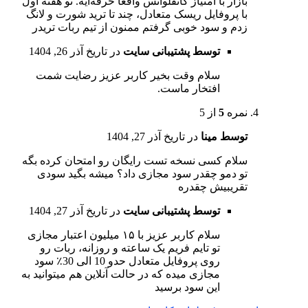
بازار با امتیاز کانفلوانس واقعاً حرفه‌ایه. تو هفته اول
با پروفایل ریسک متعادل، چند تا ترید شورت و لانگ
زدم و سود خوبی گرفتم ممنون از تیم ربات تریدر
توسط پشتیبانی سایت
در تاریخ
آذر 26, 1404
سلام وقت بخیر کاربر عزیز رضایت شمت
افتخار ماست.
نمره
5
از 5
توسط مینا
در تاریخ
آذر 27, 1404
سلام کسی نسخه تست رایگان رو امتحان کرده بگه
تو دمو چقدر سود مجازی داد؟ میشه بگید سودی
تقریبیش چقدره
توسط پشتیبانی سایت
در تاریخ
آذر 27, 1404
سلام کاربر عزیز با ۱۵ میلیون اعتبار مجازی
تو تایم فریم یک ساعته و روزانه، ربات رو
روی پروفایل متعادل حدو 10 الی 30٪ سود
مجازی میده که در حالت آنلاین هم میتوانید به
این سود برسید