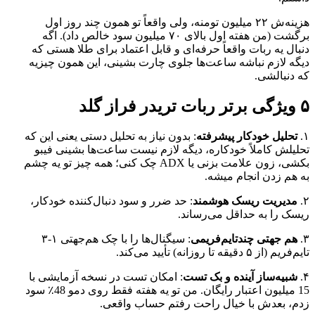
هزینه‌ش ۲۲ میلیون تومنه، ولی واقعاً تو همون چند روز اول
برگشت (من هفته اول بالای ۷۰ میلیون سود خالص داد). اگه
دنبال یه ربات واقعاً حرفه‌ای و قابل اعتماد برای طلا هستی که
دیگه لازم نباشه ساعت‌ها جلوی چارت بشینی، این همون چیزیه
که دنبالشی.
۵ ویژگی برتر ربات تریدر فراز گلد
۱.
تحلیل خودکار پیشرفته
: بدون نیاز به تحلیل دستی یعنی این که
تحلیلش کاملاً خودکاره، دیگه لازم نیست ساعت‌ها بشینی فیبو
بکشی، زون علامت بزنی یا ADX چک کنی؛ همه چیز تو یه چشم
به هم زدن انجام میشه.
۲.
مدیریت ریسک هوشمند
: حد ضرر و سود دنبال‌کننده خودکار،
ریسک را به حداقل می‌رساند.
۳.
هم‌ جهتی چندتایم‌فریمی
: سیگنال‌ها را با چک هم‌جهتی ۱-۳
تایم‌فریم (از ۵ دقیقه تا روزانه) تأیید می‌کند.
۴.
شبیه‌ساز آینده و بک‌ تست
: امکان تست در نسخه آزمایشی با
15 میلیون اعتبار رایگان. من تو یه هفته فقط روی دمو 48٪ سود
زدم، بعدش با خیال راحت رفتم حساب واقعی.