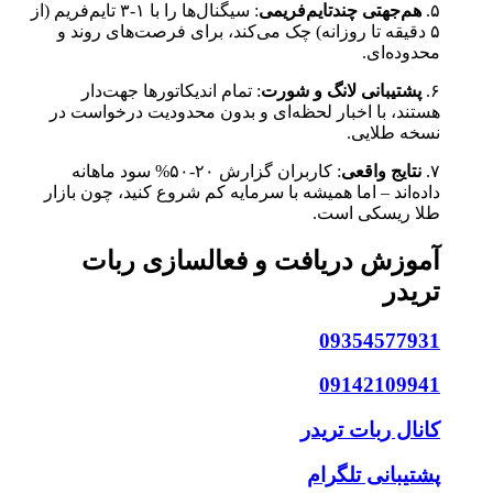
۵.
هم‌جهتی چندتایم‌فریمی
: سیگنال‌ها را با ۱-۳ تایم‌فریم (از
۵ دقیقه تا روزانه) چک می‌کند، برای فرصت‌های روند و
محدوده‌ای.
۶.
پشتیبانی لانگ و شورت
: تمام اندیکاتورها جهت‌دار
هستند، با اخبار لحظه‌ای و بدون محدودیت درخواست در
نسخه طلایی.
۷.
نتایج واقعی
: کاربران گزارش ۲۰-۵۰% سود ماهانه
داده‌اند – اما همیشه با سرمایه کم شروع کنید، چون بازار
طلا ریسکی است.
آموزش دریافت و فعالسازی ربات
تریدر
09354577931
09142109941
کانال ربات تریدر
پشتیبانی تلگرام