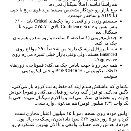
هم‌راستا نباشه، اصلاً سیگنال نمی‌ده.
نوع بازار رو خودکار تشخیص می‌ده: ترند قوی، رنج یا چپی
(با ADX و ساختار قیمت).
سیستم وزن‌دار واقعی داره؛ چک‌های Critical باید ۱۰۰٪
پاس بشن و Confidence Score بالای ۷۰-۷۵٪ می‌ره تا
سیگنال بده.
چندتایم‌فریمی (۱ ساعته، ۴ ساعته و روزانه) رو همزمان
چک می‌کنه.
سه تا پروفایل ریسک داره: من شخصاً ۹۰٪ مواقع روی
Balanced هستم، ولی وقتی بازار خیلی تمیزه می‌رم روی
Aggressive.
همه چیز رو با جهت بایاس چک می‌کنه: فیبوناچی، زون‌های
S&D، لیکوییدیتی، BOS/CHOCH و حتی لیکوییدیتی
سوئیپ.
نکته‌ای که عاشقش شدم اینه که فقط یه تب کروم باز می‌کنی،
لاگین می‌کنی تو فراز گلد، ربات رو فعال می‌کنی و تموم! خودش
چارت رو لحظه‌ای اسکن می‌کنه و با آلارم سیگنال می‌ده. حتی با
یک واحد (۲.۳ میلیون تومن) هم می‌تونی وارد بشی.
اولش خودم روی نسخه دمو با ۱۵ میلیون اعتبار مجازی تست
کردم، تو ۵ روز حدود ۲۲٪ سود داد (بدون ریسک یه ریال پول
خودم). بعدش رفتم حساب واقعی و تا الان بهترین عملکردم رو
داشتم.