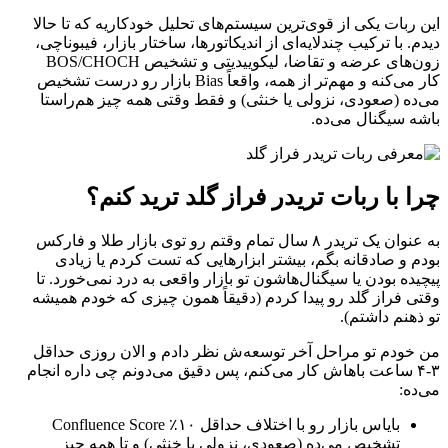
این ربات یکی از قوی‌ترین سیستم‌های تحلیل خودکاریه که تا حالا
دیدم. با ترکیب چندلایه‌ای از اندیکاتورها، ساختار بازار، فیبوناچی،
زون‌های عرضه و تقاضا، لیکوییدیتی و تشخیص BOS/CHOCH
کار می‌کنه و مهم‌تر از همه، واقعاً Bias بازار رو درست تشخیص
می‌ده (صعودی، نزولی یا خنثی) و فقط وقتی همه چیز هم‌راستا
باشه سیگنال می‌ده.
چرا با ربات تریدر فراز گلد ترید کنم؟
به عنوان یک تریدر ۸ سال تمام وقتم رو توی بازار طلا و فارکس
بودم و صادقانه بگم، بیشتر ابزارهایی که تست کردم یا زیادی
پیچیده بودن یا سیگنال‌هاشون تو بازار واقعی به درد نمی‌خورد. تا
وقتی فراز گلد رو پیدا کردم (دقیقاً همون چیزی که خودم همیشه
تو ذهنم داشتم).
من خودم تو مراحل آخر توسعه‌ش نظر دادم و الان روزی حداقل
۳-۴ ساعت باهاش کار می‌کنم، پس دقیق می‌دونم چی داره انجام
می‌ده:
بایاس بازار رو با اختلاف حداقل ۱۰٪ Confluence Score
تشخیص می‌ده (صعودی، نزولی یا خنثی) و تا همه چیز