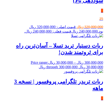
سوددهی بالا)
٪
25
320,000,000
ریال
قیمت اصلی: 320,000,000 ریال
بود.
240,000,000
ریال
قیمت فعلی: 240,000,000 ریال.
ربات دستیار ترید تسلا – آسان‌ترین راه
برای ثروتمند شدن!
300,000,000
ریال
–
30,000,000
ریال
Price range:
30,000,000 ریال through 300,000,000 ریال
ربات تریدر تلگرامی پروفسور | نسخه 3
ماهه
٪