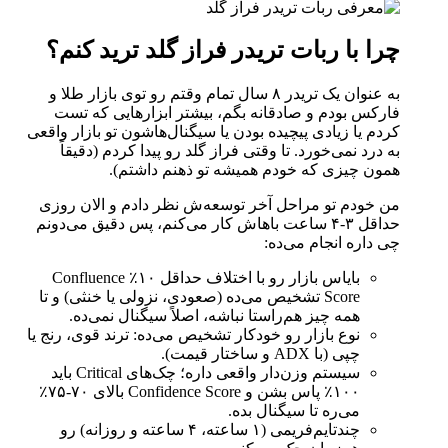
چرا با ربات تریدر فراز گلد ترید کنم؟
به عنوان یک تریدر ۸ سال تمام وقتم رو توی بازار طلا و
فارکس بودم و صادقانه بگم، بیشتر ابزارهایی که تست
کردم یا زیادی پیچیده بودن یا سیگنال‌هاشون تو بازار واقعی
به درد نمی‌خورد. تا وقتی فراز گلد رو پیدا کردم (دقیقاً
همون چیزی که خودم همیشه تو ذهنم داشتم).
من خودم تو مراحل آخر توسعه‌ش نظر دادم و الان روزی
حداقل ۳-۴ ساعت باهاش کار می‌کنم، پس دقیق می‌دونم
چی داره انجام می‌ده:
بایاس بازار رو با اختلاف حداقل ۱۰٪ Confluence
Score تشخیص می‌ده (صعودی، نزولی یا خنثی) و تا
همه چیز هم‌راستا نباشه، اصلاً سیگنال نمی‌ده.
نوع بازار رو خودکار تشخیص می‌ده: ترند قوی، رنج یا
چپی (با ADX و ساختار قیمت).
سیستم وزن‌دار واقعی داره؛ چک‌های Critical باید
۱۰۰٪ پاس بشن و Confidence Score بالای ۷۰-۷۵٪
می‌ره تا سیگنال بده.
چندتایم‌فریمی (۱ ساعته، ۴ ساعته و روزانه) رو