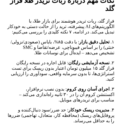
نکات مهم درباره ربات تریدر طلا فراز
گلد
فراز گلد، ربات تریدر هوشمند برای بازار طلا، با
الگوریتم‌های AI پیشرفته، ترید را از حالت دستی به خودکار
تبدیل می‌کند. در ادامه، ۷ نکته کلیدی را بررسی می‌کنیم:
۱.
تحلیل دقیق بازار
: با دقت ۸۵%، بایاس (صعودی/نزولی/
خنثی) را بر اساس فیبوناچی، عرضه/تقاضا و SMC
تشخیص می‌دهد – ایده‌آل برای نوسانات طلا.
۲.
نسخه آزمایشی رایگان
: قابل اجاره در نسخه رایگان
فراز گلد ۱۵ میلیون تومان اعتبار بدون ریسک برای تست
استراتژی‌ها، تا بدون سرمایه واقعی، سودآوری را ارزیابی
کنید.
۳.
اجرای آسان روی کروم
: بدون نصب نرم‌افزار،
اکستنشن کروم آن را در ۳۰ ثانیه راه‌اندازی می‌کند –
مناسب برای تریدرهای موبایل.
۴.
مدیریت ریسک خودکار
: حد ضرر/سود دنبال‌کننده و
پروفایل‌های ریسک (محافظه‌ کار، متعادل، تهاجمی) ضررها
را به حداقل می‌رساند.