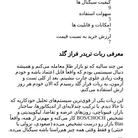
کیفیت سیگنال ها
9
سهولت استفاده
5
امکانات و قابلیت ها
7
ارزش خرید به نسبت قیمت
7
معرفی ربات تریدر فراز گلد
من چند سالیه که تو بازار طلا معامله می‌کنم و همیشه
دنبال سیستمی بودم که واقعاً قابل اعتماد باشه و خودم
وقت زیادی جلوی چارت ننشینم. بعد از کلی تست و
آزمون، به ربات فراز گلد رسیدم که الان خودم هر روز
ازش استفاده می‌کنم.
این ربات یکی از قوی‌ترین سیستم‌های تحلیل خودکاریه که
تا حالا دیدم. با ترکیب چندلایه‌ای از اندیکاتورها، ساختار
بازار، فیبوناچی، زون‌های عرضه و تقاضا، لیکوییدیتی و
تشخیص BOS/CHOCH کار می‌کنه و مهم‌تر از همه، واقعاً
Bias بازار رو درست تشخیص می‌ده (صعودی، نزولی یا
خنثی) و فقط وقتی همه چیز هم‌راستا باشه سیگنال می‌ده.