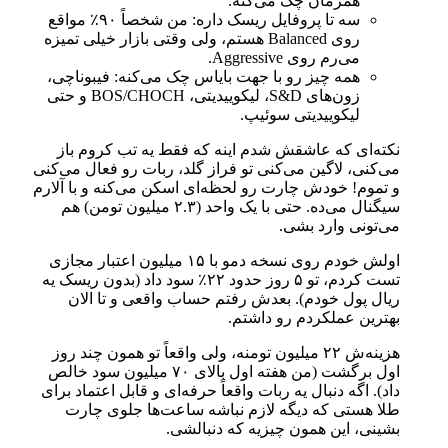
همزمان چک می‌کنه.
سه تا پروفایل ریسک داره: من شخصاً ۹۰٪ مواقع
روی Balanced هستم، ولی وقتی بازار خیلی تمیزه
می‌رم روی Aggressive.
همه چیز رو با جهت بایاس چک می‌کنه: فیبوناچی،
زون‌های S&D، لیکوییدیتی، BOS/CHOCH و حتی
لیکوییدیتی سوئیپ.
نکته‌ای که عاشقش شدم اینه که فقط یه تب کروم باز
می‌کنی، لاگین می‌کنی تو فراز گلد، ربات رو فعال می‌کنی
و تموم! خودش چارت رو لحظه‌ای اسکن می‌کنه و با آلارم
سیگنال می‌ده. حتی با یک واحد (۲.۳ میلیون تومن) هم
می‌تونی وارد بشی.
اولش خودم روی نسخه دمو با ۱۵ میلیون اعتبار مجازی
تست کردم، تو ۵ روز حدود ۲۲٪ سود داد (بدون ریسک یه
ریال پول خودم). بعدش رفتم حساب واقعی و تا الان
بهترین عملکردم رو داشتم.
هزینه‌ش ۲۲ میلیون تومنه، ولی واقعاً تو همون چند روز
اول برگشت (من هفته اول بالای ۷۰ میلیون سود خالص
داد). اگه دنبال یه ربات واقعاً حرفه‌ای و قابل اعتماد برای
طلا هستی که دیگه لازم نباشه ساعت‌ها جلوی چارت
بشینی، این همون چیزیه که دنبالشی.