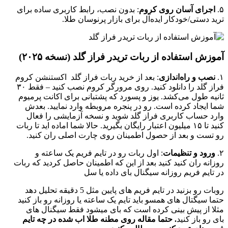
۵.
اجرای آسان روی کروم
: بدون نصب، رابط کاربری ساده برای
ترید دستی/خودکار ایده‌آل برای بازار پرنوسان طلا.
آموزش استفاده از ربات تریدر فراز گلد (نسخه ۲۰۲۵)
۱.
نصب و راه‌اندازی
: بعد از خرید ربات فراز گلد اکستنشن کروم
فراز گلد را دانلود کنید. روی مرورگر کروم نصب کنید – فقط ۳۰
ثانیه طول می‌کشد. یوز و پسورد که پشتبانی برای اکانت پرمیوم
شما ایجاد کرده است. رو در پنجره مروبطه وارد نمایید. بعدش
وارد حساب کاربری فراز گلد شوید و نسخه آزمایشی را فعال
کنید تا ۱۵ میلیون اعتبار رایگان بگیرید. حالا شما اماده اید تا ربات
رو تست و بعد از حصول اطمینان روی چارت اصلی ران کنید.
۲.
ورود و تنظیمات
: اول ربات رو در تایم فریم یک ساعته و
روزانه ران کنید کنید بعد از این که اطمینان حاصل کردید که ربات
در تایم فریم روزانه سیگنال بای داده یا سل
روبات رو بزنید در تایم فریم های پایین مثل 5 دقیقه تحلیل دهد
حتما سیگتال های همسو باید تایم یک ساعته یا روزانه رو باز کنید
مثلا از پیش بینی کرده است که بای میشود فقط سیگنال های
بای رو باز کنید
. حتما مقاله روی مطنه طلا اب شده در چه تایم