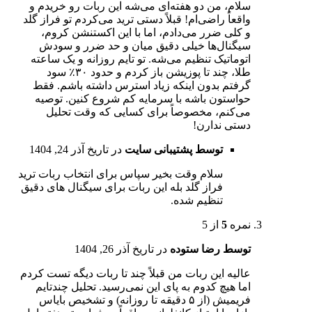
سلام، من دو هفته‌ای می‌شه این ربات رو خریدم و
واقعاً راضی‌ام! قبلاً دستی ترید می‌کردم تو فراز گلد
و کلی ضرر می‌دادم، اما با این اکستنشن کروم،
سیگنال‌ها خیلی دقیق میان و حد ضرر و سودش
اتوماتیک تنظیم می‌شه. تو تایم روزانه و یک ساعته
طلا، چند تا پوزیشن باز کردم و حدود ۳۰٪ سود
گرفتم بدون اینکه زیاد استرس داشته باشم. فقط
حواستون باشه با سرمایه کم شروع کنین. توصیه
می‌کنم، مخصوصاً برای کسایی که وقت تحلیل
دستی ندارن!
توسط پشتیبانی سایت
در تاریخ
آذر 24, 1404
سلام وقت بخیر سپاس برای انتخاب ربات ترید
فراز گلد بله این ربات برای سیگنال های دقیق
تنظیم شده.
نمره
5
از 5
توسط رضا ستوده
در تاریخ
آذر 26, 1404
عالیه این ربات من قبلاً چند تا ربات دیگه تست کردم
اما هیچ کدوم به پای این نمی‌رسید. تحلیل چندتایم‌
فریمیش (از ۵ دقیقه تا روزانه) و تشخیص بایاس