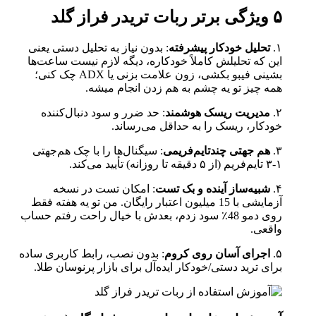
۵ ویژگی برتر ربات تریدر فراز گلد
۱.
تحلیل خودکار پیشرفته
: بدون نیاز به تحلیل دستی یعنی
این که تحلیلش کاملاً خودکاره، دیگه لازم نیست ساعت‌ها
بشینی فیبو بکشی، زون علامت بزنی یا ADX چک کنی؛
همه چیز تو یه چشم به هم زدن انجام میشه.
۲.
مدیریت ریسک هوشمند
: حد ضرر و سود دنبال‌کننده
خودکار، ریسک را به حداقل می‌رساند.
۳.
هم‌ جهتی چندتایم‌فریمی
: سیگنال‌ها را با چک هم‌جهتی
۱-۳ تایم‌فریم (از ۵ دقیقه تا روزانه) تأیید می‌کند.
۴.
شبیه‌ساز آینده و بک‌ تست
: امکان تست در نسخه
آزمایشی با 15 میلیون اعتبار رایگان. من تو یه هفته فقط
روی دمو 48٪ سود زدم، بعدش با خیال راحت رفتم حساب
واقعی.
۵.
اجرای آسان روی کروم
: بدون نصب، رابط کاربری ساده
برای ترید دستی/خودکار ایده‌آل برای بازار پرنوسان طلا.