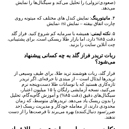
(صعودی/نزولی) را تحلیل می‌کند و سیگنال‌ها را نمایش
می‌دهد.
۴.
مانیتورینگ
: نمایش کندل های مختلف که میتونه روی
چارت اتفاق بیفته – نمایش rsi -نمایش
۵.
نکته ایمنی
: همیشه با سرمایه کم شروع کنید. فراز گلد
دقت ۸۵% دارد، اما بازار طلا ریسکی است. برای پشتیبانی،
چت آنلاین سایت را بزنید.
ربات تریدر فراز گلد به چه کسانی پیشنهاد
می‌شود؟
فراز گلد، ربات هوشمند ترید طلا، برای طیف وسیعی از
تریدرها ایدئال است – از مبتدی تا حرفه‌ای. اگر تریدر
تازه‌کاری هستید که با نوسانات طلا دست‌وپنجه نرم
می‌کنید، نسخه آزمایشی رایگان با ۱۵ میلیون اعتبار،
سیگنال‌های دقیق (دقت ۸۵%) و آموزش گام‌به‌گام، تحلیل
را بدون ریسک یاد می‌دهد. تریدرهای متوسط، که زمان
محدودی دارند، از معامله خودکار و مدیریت ریسک (حد
ضرر/سود دنبال‌کننده) بهره می‌برند تا فرصت‌ها را از دست
ندهند.