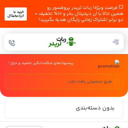
💥 فرصت ویژه! ربات تریدر پروفسور رو
خرید با
همین حالا با ارز دیجیتال بخر و ۱۰٪ تخفیف +
ارزدیجیتال
دو برابر اشتراک زمانی رایگان هدیه بگیرید!
پیشنهادهای شگفت‌انگیز, تخفیف و حراج !
هیچ محصولی یافت نشد.
بدون دسته‌بندی