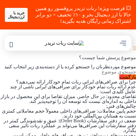
💥 فرصت ویژه! ربات تریدر پروفسور رو همین
خرید با
حالا با ارز دیجیتال بخر و ۱۰٪ تخفیف + دو برابر
ارزدیجیتال
اشتراک زمانی رایگان هدیه بگیرید!
موضوع پرسش شما چیست؟
موضوع موردنظرتان را جستجو کرده یا از دسته‌بندی زیر انتخاب کنید
بازگشت
چرا برای صرافی‌های ایرانی ربات تمام خودکار ارائه نمی‌دهید؟
عدم ارائه ربات تمام خودکار برای صرافی‌های ایرانی ناشی از چند
عامل کلیدی است:
تقاضای محدود: در حال حاضر، میزان تقاضا برای این محصول در بازار
داخلی به اندازه‌ای نیست که توسعه آن را توجیه‌پذیر کند.
چالش‌های فنی:
حجم پایین معاملات: صرافی‌های داخلی معمولاً حجم معاملاتی کمتری
نسبت به همتایان بین‌المللی خود دارند.
ضعف در دفتر سفارشات (Order Book): عمق و نقدشوندگی کمتر در
دفتر سفارشات این صرافی‌ها می‌تواند بر عملکرد ربات تأثیر منفی
بگذارد.
محدودیت‌های زیرساختی: برخی صرافی‌های داخلی ممکن است