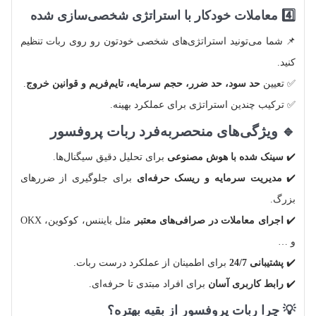
4️⃣ معاملات خودکار با استراتژی شخصی‌سازی شده
📌 شما می‌تونید استراتژی‌های شخصی خودتون رو روی ربات تنظیم
کنید.
✅ تعیین
حد سود، حد ضرر، حجم سرمایه، تایم‌فریم و قوانین خروج
.
✅ ترکیب چندین استراتژی برای عملکرد بهینه.
🔹 ویژگی‌های منحصر‌به‌فرد ربات پروفسور
✔️
سینک شده با هوش مصنوعی
برای تحلیل دقیق سیگنال‌ها.
✔️
مدیریت سرمایه و ریسک حرفه‌ای
برای جلوگیری از ضررهای
بزرگ.
✔️
اجرای معاملات در صرافی‌های معتبر
مثل بایننس، کوکوین، OKX
و …
✔️
پشتیبانی 24/7
برای اطمینان از عملکرد درست ربات.
✔️
رابط کاربری آسان
برای افراد مبتدی تا حرفه‌ای.
💡 چرا ربات پروفسور از بقیه بهتره؟