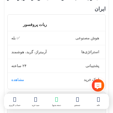
ایران
ربات پروفسور
✅ بله
آربیتراژ، گرید، هوشمند
۲۴ ساعته
مشاهده
ربات اسمارت تریدر
خانه
جستجو
دسته بندیها
سبد خرید
حساب کاربری