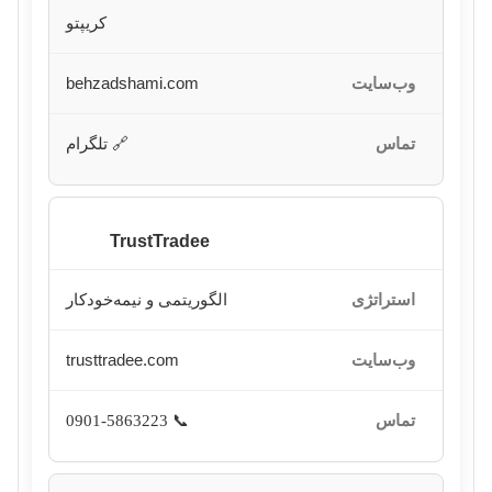
کریپتو
behzadshami.com
🔗 تلگرام
TrustTradee
الگوریتمی و نیمه‌خودکار
trusttradee.com
📞 0901-5863223