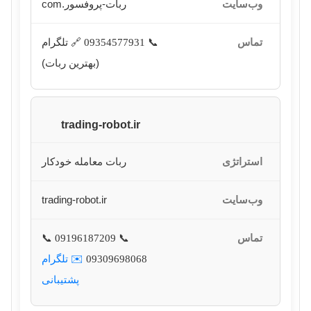
ربات-پروفسور.com
🔗 تلگرام
📞 09354577931
(بهترین ربات)
trading-robot.ir
ربات معامله خودکار
trading-robot.ir
📞
📞 09196187209
09309698068
✉️ تلگرام
پشتیبانی